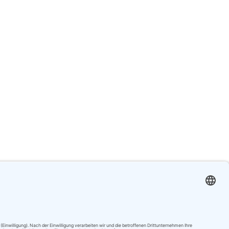
m. Ein Konzert mit Daniela de Santos zu
usik, von Künstlerin und Instrument, von