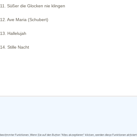
11. Süßer die Glocken nie klingen
12. Ave Maria (Schubert)
13. Hallelujah
14. Stille Nacht
ndern geradezu verschmilzt in Einklang, Harmonie und Perfektion mit ih
 – es ist eine Berührung am Herzen. Dieses Eins sein von Mensch und M