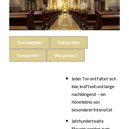
Tourneeplan
Karten hier
Konzertort
Wo genau?
Jeder Ton entfaltet sich
klar, kraftvoll und lange
nachklingend – ein
Hörerlebnis von
besonderer Intensität
Jahrhundertealte
Mauern werden zum