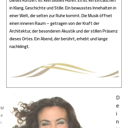
Dieses Konzert ist kein bloßes Hören. Es ist ein Eintauchen
in Klang, Geschichte und Stille. Ein bewusstes Innehalten in
einer Welt, die selten zur Ruhe kommt. Die Musik öffnet
einen inneren Raum – getragen von der Kraft der
Architektur, der besonderen Akustik und der stillen Präsenz
dieses Ortes. Ein Abend, der berührt, erhebt und lange
nachklingt.
D
e
M
i
e
n
i